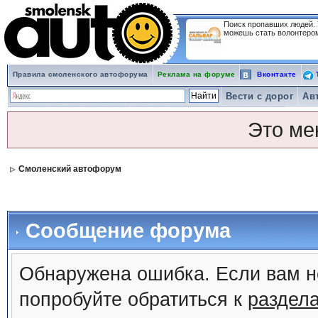
Поиск пропавших людей.
можешь стать волонтеро
Правила смоленского автофорума
Реклама на форуме
Вконтакте
Т
Вести с дорог
Ав
Юридические вопросы
Автопутешествия и отдых
...
Это ме
Смоленский автофорум
Сообщение форума
Обнаружена ошибка. Если вам н
попробуйте обратиться к
раздел