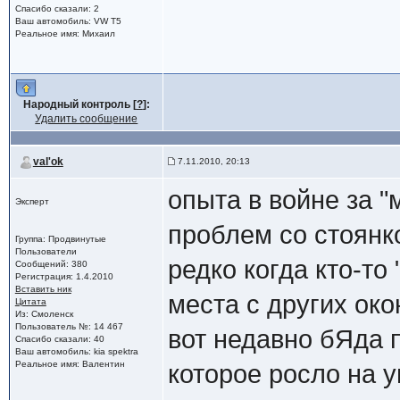
Спасибо сказали: 2
Ваш автомобиль: VW T5
Реальное имя: Михаил
Народный контроль [
?
]:
Удалить сообщение
val'ok
7.11.2010, 20:13
опыта в войне за "
Эксперт
проблем со стоянко
Группа: Продвинутые
Пользователи
редко когда кто-то
Сообщений: 380
Регистрация: 1.4.2010
Вставить ник
места с других око
Цитата
Из: Смоленск
Пользователь №: 14 467
вот недавно бЯда 
Спасибо сказали: 40
Ваш автомобиль: kia spektra
Реальное имя: Валентин
которое росло на у