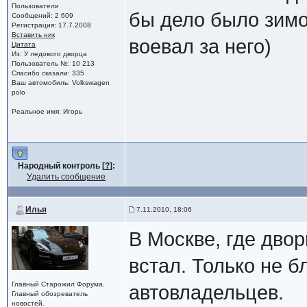
Пользователи
бы дело было зимой
Сообщений: 2 609
Регистрация: 17.7.2008
Вставить ник
воевал за него)
Цитата
Из: У ледового дворца
Пользователь №: 10 213
Спасибо сказали: 335
Ваш автомобиль: Volkswagen
polo
Реальное имя: Игорь
Народный контроль [
?
]:
Удалить сообщение
Илья
7.11.2010, 18:06
В Москве, где двор
встал. Только не б
Главный Старожил Форума.
автовладельцев.
Главный обозреватель
новостей.