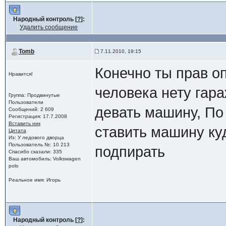
Народный контроль [
?
]:
Удалить сообщение
Tomb
7.11.2010, 19:15
Конечно ты прав оп
Нравится!
человека нету гара
Группа: Продвинутые
Пользователи
девать машину, По
Сообщений: 2 609
Регистрация: 17.7.2008
Вставить ник
ставить машину куд
Цитата
Из: У ледового дворца
Пользователь №: 10 213
подпирать
Спасибо сказали: 335
Ваш автомобиль: Volkswagen
polo
Реальное имя: Игорь
Народный контроль [
?
]: