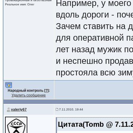
Например, у моего
Провокационный и безотказный
Реальное имя: Олег
вдоль дороги - поч
Зачем ставить на д
для оперативной п
лет назад мужик п
и неспешно продава
простояла всю зиму
Народный контроль [
?
]:
Удалить сообщение
valeriy67
7.11.2010, 19:44
Цитата(Tomb @ 7.11.2