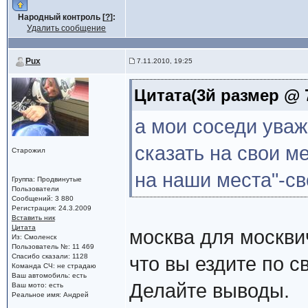
Народный контроль [
?
]:
Удалить сообщение
Pux
7.11.2010, 19:25
Цитата(3й размер @ 7
а мои соседи уваж
сказать на свои м
Старожил
на наши места"-с
Группа: Продвинутые
Пользователи
Сообщений: 3 880
Регистрация: 24.3.2009
Вставить ник
Цитата
москва для москви
Из: Смоленск
Пользователь №: 11 469
Спасибо сказали: 1128
что вы ездите по с
Команда СЧ: не страдаю
Ваш автомобиль: есть
Делайте выводы.
Ваш мото: есть
Реальное имя: Андрей