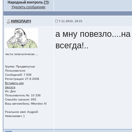
Народный контроль [
?
]:
Удалить сообщение
НИКОЛАИЧ
7.11.2010, 19:21
а мну повезло....н
всегда!..
чиста гипатытичиски....
Группа: Продвинутые
Пользователи
Сообщений: 7 836
Регистрация: 27.8.2008
Вставить ник
Цитата
Из: Дно
Пользователь №: 10 336
Спасибо сказали: 955
Ваш автомобиль: fMondeo III
Реальное имя: Андрей
Николаевич :)