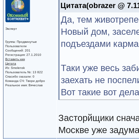
Цитата(obrazer @ 7.11
Да, тем животреп
Новый дом, засел
Эксперт
подъездами карма
Группа: Продвинутые
Пользователи
Сообщений: 201
Регистрация: 27.1.2010
Вставить ник
Цитата
Таки уже весь заби
Из: Smolensk
Пользователь №: 13 822
Спасибо сказали: 0
заехать не поспели
Команда СЧ: Твори добро
Реальное имя: Вячеслав
Вот такие вот дела
Засторйщики снача
Москве уже задума