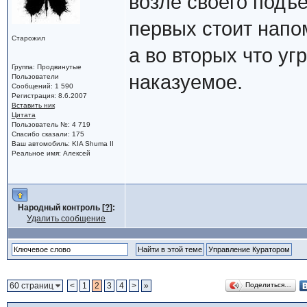
возле своего подъе
первых стоит напом
Старожил
а во вторых что уг
Группа: Продвинутые
наказуемое.
Пользователи
Сообщений: 1 590
Регистрация: 8.6.2007
Вставить ник
Цитата
Пользователь №: 4 719
Спасибо сказали: 175
Ваш автомобиль: KIA Shuma II
Реальное имя: Алексей
Народный контроль [
?
]:
Удалить сообщение
60 страниц
<
1
2
3
4
>
»
Поделиться…