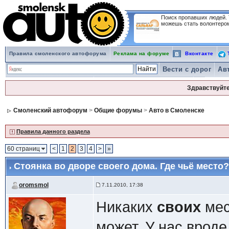
Поиск пропавших людей.
можешь стать волонтеро
Правила смоленского автофорума
Реклама на форуме
Вконтакте
Т
Вести с дорог
Ав
Юридические вопросы
Автопутешествия и отдых
...
Здравствуйте
Смоленский автофорум
>
Общие форумы
>
Авто в Смоленске
Правила данного раздела
60 страниц
<
1
2
3
4
>
»
Стоянка во дворе своего дома. Где чьё место
oromsmol
7.11.2010, 17:38
Никаких
своих
мес
может. У нас вроде