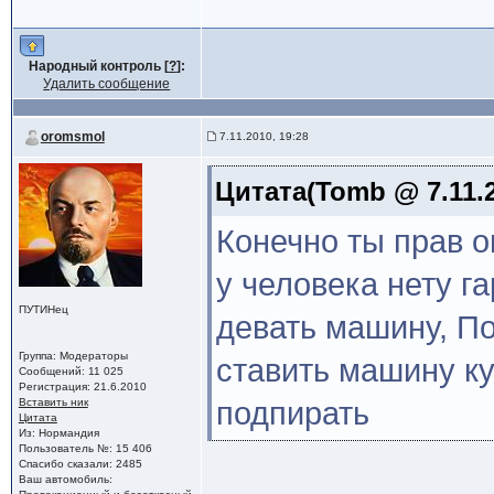
Народный контроль [
?
]:
Удалить сообщение
oromsmol
7.11.2010, 19:28
Цитата(Tomb @ 7.11.2
Конечно ты прав о
у человека нету га
ПУТИНец
девать машину, П
Группа: Модераторы
ставить машину ку
Сообщений: 11 025
Регистрация: 21.6.2010
Вставить ник
подпирать
Цитата
Из: Нормандия
Пользователь №: 15 406
Спасибо сказали: 2485
Ваш автомобиль: