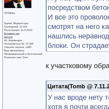
посредством бетон
ПУТИНец
И все это проволо
Группа: Модераторы
смотрят на него к
Сообщений: 11 025
Регистрация: 21.6.2010
Вставить ник
нашлись неравнод
Цитата
Из: Нормандия
блоки. Он страдае
Пользователь №: 15 406
Спасибо сказали: 2485
Ваш автомобиль:
Провокационный и безотказный
Реальное имя: Олег
к участковому обр
Цитата(Tomb @ 7.11.2
У нас вроде нету 
хотя я почти всегд