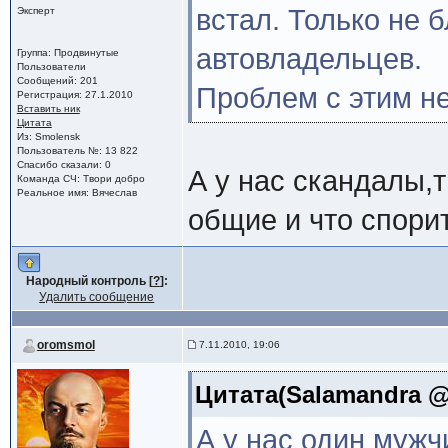
встал. Только не 
Эксперт
автовладельцев.
Группа: Продвинутые
Пользователи
Сообщений: 201
Проблем с этим не
Регистрация: 27.1.2010
Вставить ник
Цитата
Из: Smolensk
Пользователь №: 13 822
Спасибо сказали: 0
А у нас скандалы,т
Команда СЧ: Твори добро
Реальное имя: Вячеслав
общие и что спорит
Народный контроль [
?
]:
Удалить сообщение
oromsmol
7.11.2010, 19:06
Цитата(Salamandra @ 
А у нас один мужч