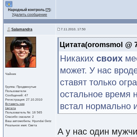
Народный контроль [
?
]:
Удалить сообщение
Salamandra
7.11.2010, 17:50
Цитата(oromsmol @ 7.
Никаких
своих
ме
может. У нас врод
Чайник
ставят только огр
Группа: Продвинутые
Пользователи
остальное время н
Сообщений: 47
Регистрация: 27.10.2010
встал нормально 
Вставить ник
Цитата
Пользователь №: 16 565
Спасибо сказали: 2
Ваш автомобиль: Hyundai Getz
Реальное имя: Света
А у нас один мужчи